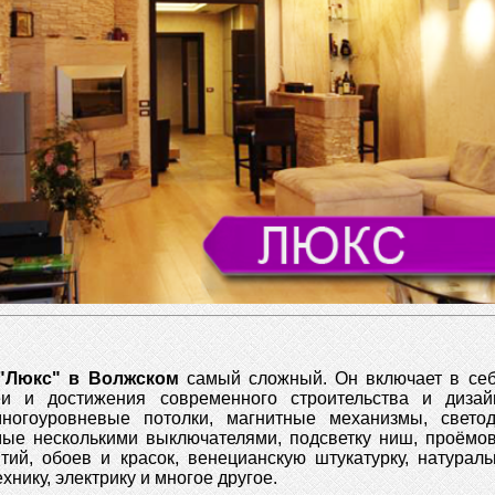
"Люкс" в Волжском
самый сложный. Он включает в се
еи и достижения современного строительства и диза
многоуровневые потолки, магнитные механизмы, светод
мые несколькими выключателями, подсветку ниш, проёмов
ий, обоев и красок, венецианскую штукатурку, натурал
хнику, электрику и многое другое.