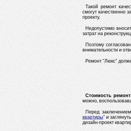
Такой ремонт качес
смогут качественно з
проекту.
Недопустимо вносит
затрат на реконструк
Поэтому согласован
внимательности и отв
Ремонт "Люкс" долже
Стоимость ремонта
можно, воспользова
Перед заключением 
квартиры
" и заглянут
дизайн-проект кварт