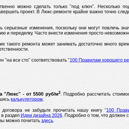
твенно можно сделать только "под ключ". Несколько по
авершить проект. В Люкс-ремонте крайне важно точно сле
ь серьезные изменения, поскольку они могут повлечь зна
цию и переделку. Часто внести изменения просто невозможн
ие такого ремонта может занимать достаточно много врем
етственности.
н "на все сто" соответствовать "
100 Правилам хорошего ре
2
 "Люкс" - от 5500 руб/м
. Подробно рассчитать стоимо
вшись
калькулятором
.
договора не забудьте прочитать нашу книгу "
100 Прав
ь в раздел
Идеи дизайна 2026
. Подробно о том, что должен
иры можно почитать
здесь
.