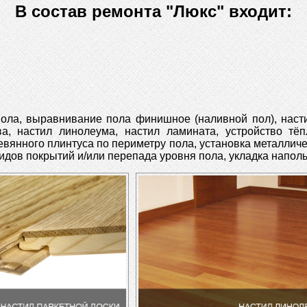
В состав ремонта "Люкс" входит:
пола, выравнивание пола финишное (наливной пол), насти
а, настил линолеума, настил ламината, устройство тёп
евянного плинтуса по периметру пола, установка металличе
дов покрытий и/или перепада уровня пола, укладка наполь