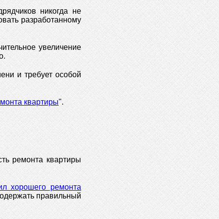
дрядчиков никогда не
довать разработанному
чительное увеличение
о.
ени и требует особой
монта квартиры
".
сть ремонта квартиры
ил хорошего ремонта
 содержать правильный