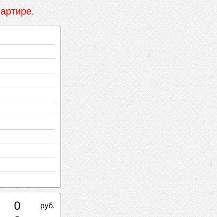
артире.
0
руб.