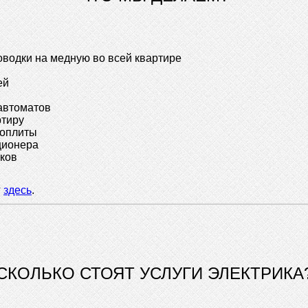
оводки на медную во всей квартире
ей
 автоматов
ртиру
роплиты
ционера
иков
г
здесь
.
СКОЛЬКО СТОЯТ УСЛУГИ ЭЛЕКТРИКА