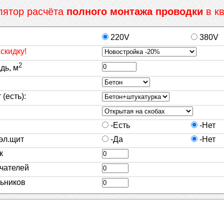
лятор расчёта
полного монтажа проводки
в кв
220V
380V
скидку!
2
дь, м
(есть):
-Есть
-Нет
эл.щит
-Да
-Нет
к
чателей
льников