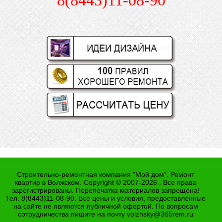
Строительно-ремонтная компания "Мой дом". Ремонт
квартир в Волжском. Copyright © 2007-2026 . Все права
зарегистрированы. Перепечатка материалов запрещена!
Тел. 8(8443)11-08-90. Все цены и условия, предоставленные
на сайте не являются публичной офертой. По вопросам
сотрудничества пишите на почту
volzhsky@365rem.ru