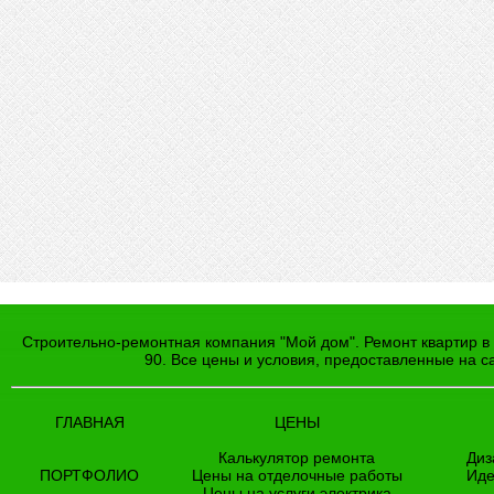
Строительно-ремонтная компания "Мой дом". Ремонт квартир в 
90. Все цены и условия, предоставленные на 
ГЛАВНАЯ
ЦЕНЫ
Калькулятор ремонта
Диз
ПОРТФОЛИО
Цены на отделочные работы
Иде
Цены на услуги электрика