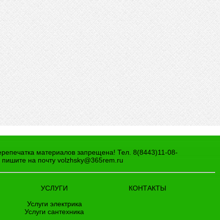
И
ерепечатка материалов запрещена! Тел. 8(8443)11-08-
а пишите на почту
volzhsky@365rem.ru
УСЛУГИ
КОНТАКТЫ
Услуги электрика
Услуги сантехника