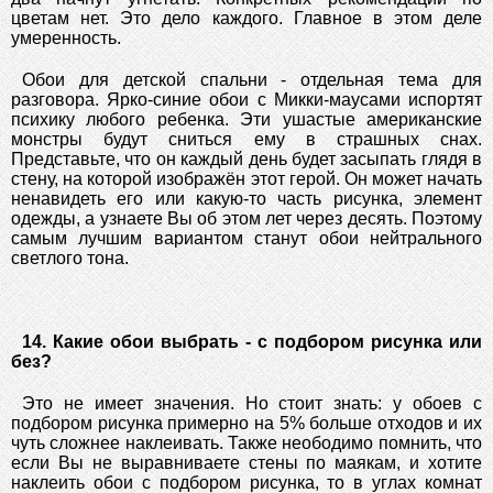
цветам нет. Это дело каждого. Главное в этом деле
умеренность.
Обои для детской спальни - отдельная тема для
разговора. Ярко-синие обои с Микки-маусами испортят
психику любого ребенка. Эти ушастые американские
монстры будут сниться ему в страшных снах.
Представьте, что он каждый день будет засыпать глядя в
стену, на которой изображён этот герой. Он может начать
ненавидеть его или какую-то часть рисунка, элемент
одежды, а узнаете Вы об этом лет через десять. Поэтому
самым лучшим вариантом станут обои нейтрального
светлого тона.
14. Какие обои выбрать - с подбором рисунка или
без?
Это не имеет значения. Но стоит знать: у обоев с
подбором рисунка примерно на 5% больше отходов и их
чуть сложнее наклеивать. Также неободимо помнить, что
если Вы не выравниваете стены по маякам, и хотите
наклеить обои с подбором рисунка, то в углах комнат