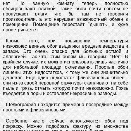
нет. Но ванную комнату теперь полностью
облицовывают плиткой. Такие обои почти совсем не
пропускают влагу, что бы там не говорили
производители, а это нарушает влажностный обмен в
помещении. Помещение перестаёт "дышать" и хуже
проветривается.
Кроме того, при повышении температуры
низкокачественные обои выделяют вредные вещества и
запахи. Это очень опасно для больных астмой и
аллергией. Так что, этим обоям мы говорим: "Нет". В
крайнем случае, их можно использовать лишь частично
для небольшой площади оклеивания. Простые обои
лишены этих недостатков, к тому же они значительно
дешевле. Еще один недостаток флизелиновых обоев -
они из-за своей неровной структуры скапливают на себе
пыль и грязь, отмыть которую почти невозможно. Грязь
въедается в поры и оставляет некрасивые разводы.
Шелкография находится примерно посередине между
простыми и флизелиновыми.
Особенно часто сейчас используются обои под
покраску. Можно подобрать фактуру из множества